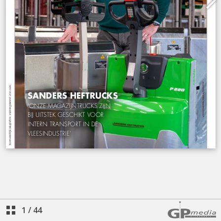
1
/
44