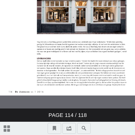
PAGE
114
/
118