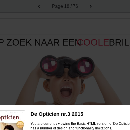
Page
18 / 76
P ZOEK NAAR EEN
COOLE
BRIL
De Opticien nr.3 2015
BIG
BOX
,voor opticiens
You are currently viewing the Basic HTML version of De Opticien
visie .......
has a number of design and functionality limitations.