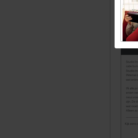
Inform
www.b
Studio I
catie bur
Studio In
INtense c
wel online
IN alle p
enten ver
neus voo
zijn. De 
wat moet
Alleen zo
Kijk eens 