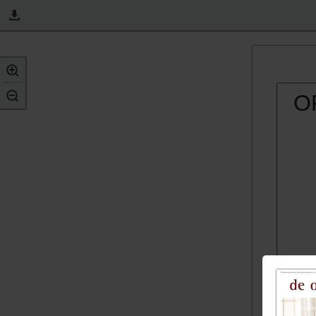
O
B
met 